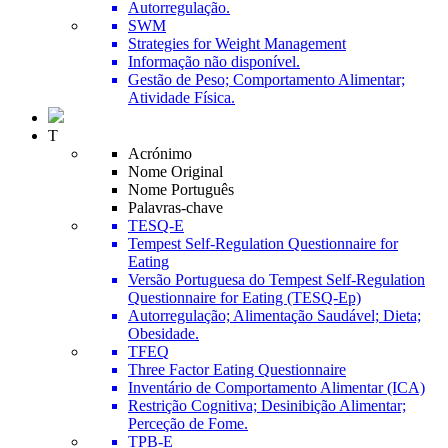
Autorregulação.
SWM
Strategies for Weight Management
Informação não disponível.
Gestão de Peso; Comportamento Alimentar;
Atividade Física.
T
Acrónimo
Nome Original
Nome Português
Palavras-chave
TESQ-E
Tempest Self-Regulation Questionnaire for
Eating
Versão Portuguesa do Tempest Self-Regulation
Questionnaire for Eating (TESQ-Ep)
Autorregulação; Alimentação Saudável; Dieta;
Obesidade.
TFEQ
Three Factor Eating Questionnaire
Inventário de Comportamento Alimentar (ICA)
Restrição Cognitiva; Desinibição Alimentar;
Perceção de Fome.
TPB-E