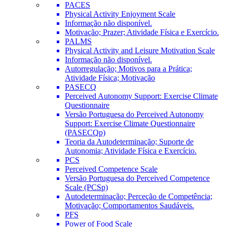
PACES
Physical Activity Enjoyment Scale
Informação não disponível.
Motivação; Prazer; Atividade Física e Exercício.
PALMS
Physical Activity and Leisure Motivation Scale
Informação não disponível.
Autorregulação; Motivos para a Prática;
Atividade Física; Motivação
PASECQ
Perceived Autonomy Support: Exercise Climate
Questionnaire
Versão Portuguesa do Perceived Autonomy
Support: Exercise Climate Questionnaire
(PASECQp)
Teoria da Autodeterminação; Suporte de
Autonomia; Atividade Física e Exercício.
PCS
Perceived Competence Scale
Versão Portuguesa do Perceived Competence
Scale (PCSp)
Autodeterminação; Perceção de Competência;
Motivação; Comportamentos Saudáveis.
PFS
Power of Food Scale