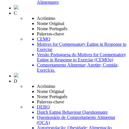
Alimentares
C
Acrónimo
Nome Original
Nome Português
Palavras-chave
CEMQ
Motives for Compensatory Eating in Response to
Exercise
Versão Portuguesa do Motives for Compensatory
Eating in Response to Exercise (CEMQp)
Comportamento Alimentar; Apetite; Comida;
Exercício.
D
Acrónimo
Nome Original
Nome Português
Palavras-chave
DEBQ
Dutch Eating Behaviour Questionnaire
Questionário de Comportamento Alimentar
(QCA)
Autorregulação; Obesidade; Alimentação