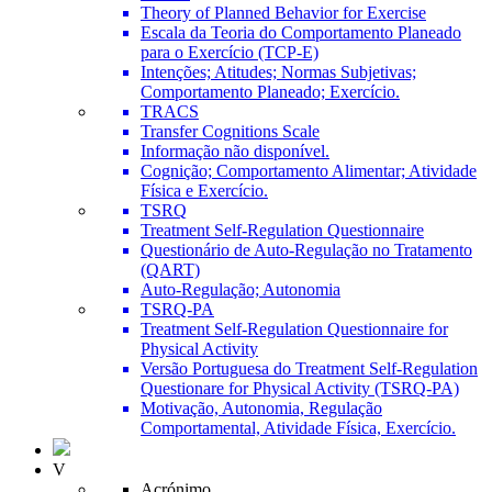
Theory of Planned Behavior for Exercise
Escala da Teoria do Comportamento Planeado
para o Exercício (TCP-E)
Intenções; Atitudes; Normas Subjetivas;
Comportamento Planeado; Exercício.
TRACS
Transfer Cognitions Scale
Informação não disponível.
Cognição; Comportamento Alimentar; Atividade
Física e Exercício.
TSRQ
Treatment Self-Regulation Questionnaire
Questionário de Auto-Regulação no Tratamento
(QART)
Auto-Regulação; Autonomia
TSRQ-PA
Treatment Self-Regulation Questionnaire for
Physical Activity
Versão Portuguesa do Treatment Self-Regulation
Questionare for Physical Activity (TSRQ-PA)
Motivação, Autonomia, Regulação
Comportamental, Atividade Física, Exercício.
V
Acrónimo