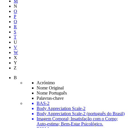
M
N
O
P
Q
R
S
T
U
V
W
X
Y
Z
B
Acrónimo
Nome Original
Nome Português
Palavras-chave
BAS-2
Body Appreciation Scale-2
Body Appreciation Scale-2 (português do Brasil)
Imagem Corporal; Insatisfação com o Corpo;
Auto-estima; Bem-Estar Psicológico.