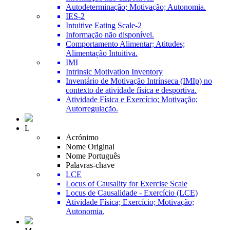
Autodeterminação; Motivação; Autonomia.
IES-2
Intuitive Eating Scale-2
Informação não disponível.
Comportamento Alimentar; Atitudes;
Alimentação Intuitiva.
IMI
Intrinsic Motivation Inventory
Inventário de Motivação Intrínseca (IMIp) no
contexto de atividade física e desportiva.
Atividade Física e Exercício; Motivação;
Autorregulação.
L
Acrónimo
Nome Original
Nome Português
Palavras-chave
LCE
Locus of Causality for Exercise Scale
Locus de Causalidade - Exercício (LCE)
Atividade Física; Exercício; Motivação;
Autonomia.