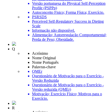
Versão portuguesa do Physical Self-Perception
Profile (PSPPp)
Autoconceito Fisico; Forma Física; Exercício.
PSRSDS
Perceived Self-Regulatory Success in Dieting
Scale
Informação não disponível.
Alimentação; Autorregulação Comportamental;
Perda de Peso; Obesidade.
Q
Acrónimo
Nome Original
Nome Português
Palavras-chave
QMEr
Questionário de Motivação para o Exercício -
Versão Reduzida
Questionário de Motivação para o Exercício -
Versão reduzida (QMEr)
Motivação; Exercício Físico; Motivos para o
Exercício.
R