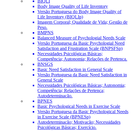
BIQLI
Body Image Quality of Life Inventory
Versão Portuguesa do Body Image Quality of
Life Inventory (BIQLIp)
Imagem Corporal; Qualidade de Vida; Gestão de
Peso.
BMPNS
Balanced Measure of Psychologial Needs Scale
Versão Portuguesa da Basic Psychologial Need
Satisfaction and Frustration Scale (BNPSFSp)
Necessidades Psicológicas Básicas;
Competência; Autonomia; Relações de Pertença.
BNSGS
Basic Need Satisfaction in General Scale
Versão Portuguesa da Basic Need Satisfaction in
General Scale
Necessidades Psicológicas Básicas; Autonomia;
Competência; Relações de Pertença;
Autodeterminação.
BPNES
Basic Psychological Needs in Exercise Scale
Versão Portuguesa da Basic Psychological Needs
in Exercise Scale (BPNESp)
Autodeterminação; Motivação; Necessidades
Psicológicas Básicas; Exercício.