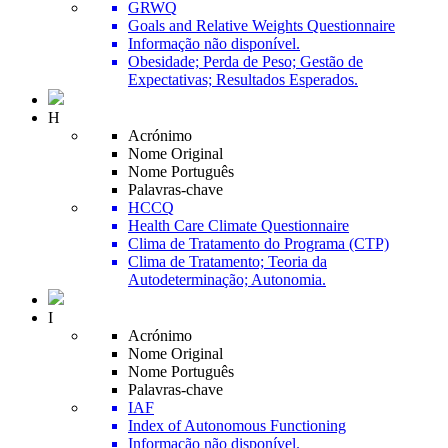
GRWQ
Goals and Relative Weights Questionnaire
Informação não disponível.
Obesidade; Perda de Peso; Gestão de
Expectativas; Resultados Esperados.
H
Acrónimo
Nome Original
Nome Português
Palavras-chave
HCCQ
Health Care Climate Questionnaire
Clima de Tratamento do Programa (CTP)
Clima de Tratamento; Teoria da
Autodeterminação; Autonomia.
I
Acrónimo
Nome Original
Nome Português
Palavras-chave
IAF
Index of Autonomous Functioning
Informação não disponível.