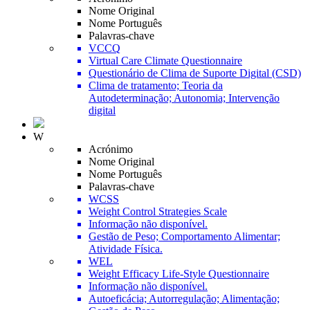
Nome Original
Nome Português
Palavras-chave
VCCQ
Virtual Care Climate Questionnaire
Questionário de Clima de Suporte Digital (CSD)
Clima de tratamento; Teoria da
Autodeterminação; Autonomia; Intervenção
digital
W
Acrónimo
Nome Original
Nome Português
Palavras-chave
WCSS
Weight Control Strategies Scale
Informação não disponível.
Gestão de Peso; Comportamento Alimentar;
Atividade Física.
WEL
Weight Efficacy Life-Style Questionnaire
Informação não disponível.
Autoeficácia; Autorregulação; Alimentação;