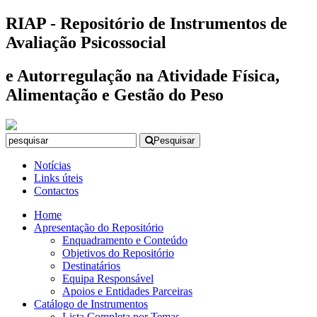
RIAP - Repositório de Instrumentos de
Avaliação Psicossocial
e Autorregulação na Atividade Física,
Alimentação e Gestão do Peso
Pesquisar
Notícias
Links úteis
Contactos
Home
Apresentação do Repositório
Enquadramento e Conteúdo
Objetivos do Repositório
Destinatários
Equipa Responsável
Apoios e Entidades Parceiras
Catálogo de Instrumentos
Lista Completa por Temas