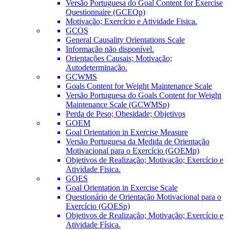
Versão Portuguesa do Goal Content for Exercise
Questionnaire (GCEQp)
Motivação; Exercício e Atividade Fisica.
GCOS
General Causality Orientations Scale
Informação não disponível.
Orientações Causais; Motivação;
Autodeterminação.
GCWMS
Goals Content for Weight Maintenance Scale
Versão Portuguesa do Goals Content for Weight
Maintenance Scale (GCWMSp)
Perda de Peso; Obesidade; Objetivos
GOEM
Goal Orientation in Exercise Measure
Versão Portuguesa da Medida de Orientação
Motivacional para o Exercício (GOEMp)
Objetivos de Realização; Motivação; Exercício e
Atividade Fisica.
GOES
Goal Orientation in Exercise Scale
Questionário de Orientação Motivacional para o
Exercício (GOESp)
Objetivos de Realização; Motivação; Exercício e
Atividade Física.