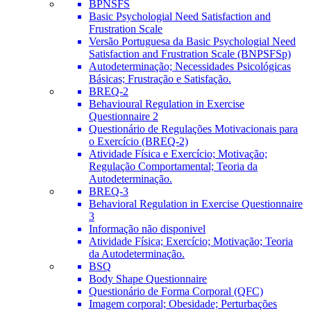
BPNSFS
Basic Psychologial Need Satisfaction and
Frustration Scale
Versão Portuguesa da Basic Psychologial Need
Satisfaction and Frustration Scale (BNPSFSp)
Autodeterminação; Necessidades Psicológicas
Básicas; Frustração e Satisfação.
BREQ-2
Behavioural Regulation in Exercise
Questionnaire 2
Questionário de Regulações Motivacionais para
o Exercício (BREQ-2)
Atividade Física e Exercício; Motivação;
Regulação Comportamental; Teoria da
Autodeterminação.
BREQ-3
Behavioral Regulation in Exercise Questionnaire
3
Informação não disponivel
Atividade Física; Exercício; Motivação; Teoria
da Autodeterminação.
BSQ
Body Shape Questionnaire
Questionário de Forma Corporal (QFC)
Imagem corporal; Obesidade; Perturbações