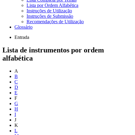
Lista por Ordem Alfabética
Instruções de Utilização
Instruções de Submissão
Recomendações de Utilização
Glossário
Entrada
Lista de instrumentos por ordem
alfabética
A
B
C
D
E
F
G
H
I
J
K
L