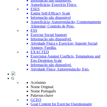
Informação não disponível.
Autoeficácia; Exercício Físico.
ESES
Eating Self-Efficacy Scale
Informação não disponivel
Autoeficácia; Autorregulação; Comportamento
Alimentar; Controlo de Peso.
ESS
Exercise Social Support
Informação não disponível.
Atividade Física e Exercício; Suporte Social;
Amigos; Família.
EXACTED
Exercising Against Conflicts, Temptations and
Ego-Depletion Scale
Informação não disponível.
Atividade Física; Autorregulação; Ego.
G
Acrónimo
Nome Original
Nome Português
Palavras-chave
GCEQ
Goal Content for Exercise Questionnaire