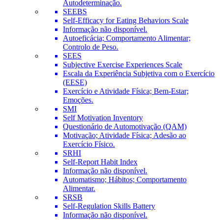
Autodeterminação.
SEEBS
Self-Efficacy for Eating Behaviors Scale
Informação não disponível.
Autoeficácia; Comportamento Alimentar;
Controlo de Peso.
SEES
Subjective Exercise Experiences Scale
Escala da Experiência Subjetiva com o Exercício
(EESE)
Exercício e Atividade Física; Bem-Estar;
Emoções.
SMI
Self Motivation Inventory
Questionário de Automotivação (QAM)
Motivação; Atividade Física; Adesão ao
Exercício Físico.
SRHI
Self-Report Habit Index
Informação não disponível.
Automatismo; Hábitos; Comportamento
Alimentar.
SRSB
Self-Regulation Skills Battery
Informação não disponível.