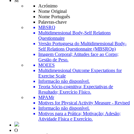
M
Acrónimo
Nome Original
Nome Português
Palavras-chave
MBSRQ
Multidimensional Body-Self Relations
Questionnaire
Versão Portuguesa do Multidimensional Body-
Self Relations Questionnaire (MBSRQp)
Imagem Corporal; Atitudes face ao Corpo;
Gestão de Peso.
MOEES
Multidimensional Outcome Expectations for
Exercise Scale
Informação não disponível.
Teoria Sócio-cognitiva; Expectativas de
Resultado; Exercício Físico.
MPAMr
Motives for Physical Activity Measure - Revised
Informação não disponível.
Motivos para a Prática; Motivação; Adesão;
Atividade Física e Exercício.
O