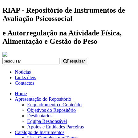
RIAP - Repositório de Instrumentos de
Avaliação Psicossocial
e Autorregulação na Atividade Física,
Alimentação e Gestão do Peso
Pesquisar
Notícias
Links úteis
Contactos
Home
Apresentação do Repositório
Enquadramento e Conteúdo
Objetivos do Repositório
Destinatários
Equipa Responsável
Apoios e Entidades Parceiras
Catálogo de Instrumentos
Lista Completa por Temas