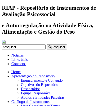
RIAP - Repositório de Instrumentos de
Avaliação Psicossocial
e Autorregulação na Atividade Física,
Alimentação e Gestão do Peso
Pesquisar
Notícias
Links úteis
Contactos
Home
Apresentação do Repositório
Enquadramento e Conteúdo
Objetivos do Repositório
Destinatários
Equipa Responsável
Apoios e Entidades Parceiras
Catálogo de Instrumentos
Lista Completa por Temas